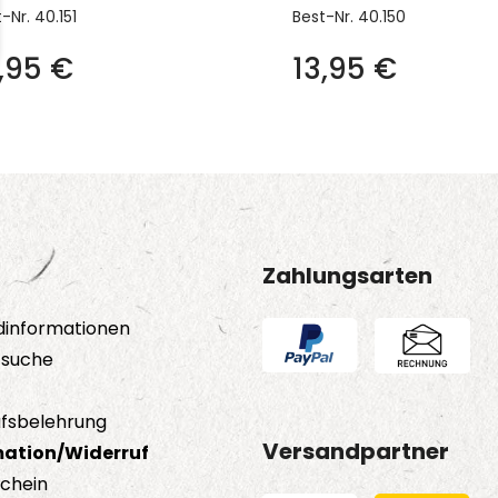
t-Nr.
40.151
Best-Nr.
40.150
3,95
€
13,95
€
Zahlungsarten
dinformationen
tsuche
fsbelehrung
Versandpartner
ation/Widerruf
schein