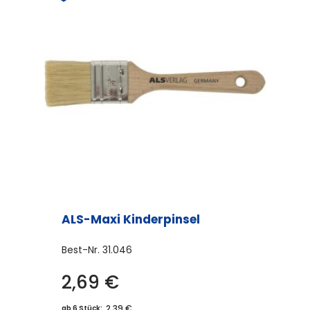
ALS-Maxi Kinderpinsel
Best-Nr.
31.046
2,69
€
2,39 €
ab 6 Stück: