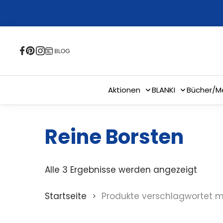
Skip
to
main
content
Aktionen
BLANKI
Bücher/M
Reine Borsten
Alle 3 Ergebnisse werden angezeigt
Startseite
Produkte verschlagwortet mi