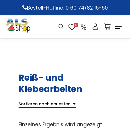
Skip
Bestell-Hotline: 0 60 74/82 16-50
to
main
0
content
Reiß- und
Klebearbeiten
Sortieren nach neuesten
Einzelnes Ergebnis wird angezeigt