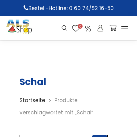
Skip
Bestell-Hotline: 0 60 74/82 16-50
to
main
0
content
Schal
Startseite
Produkte
verschlagwortet mit „Schal“