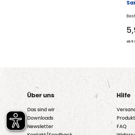
Sa
Bes
5
ab 5 
Über uns
Hilfe
Das sind wir
Versan
Downloads
Produk
Newsletter
FAQ
Kontakt/Feedback
Widerru