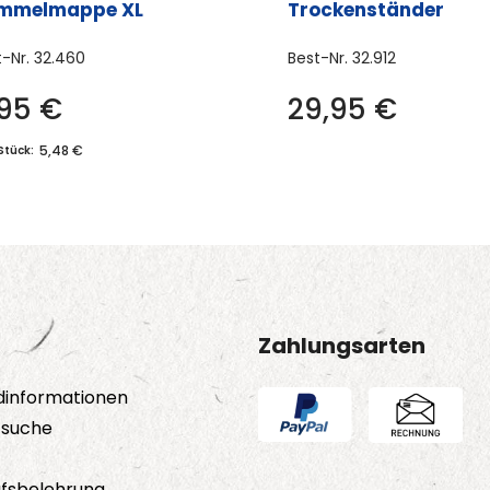
mmelmappe XL
Trockenständer
t-Nr.
32.460
Best-Nr.
32.912
,95
€
29,95
€
5,48 €
Stück:
Zahlungsarten
dinformationen
tsuche
fsbelehrung