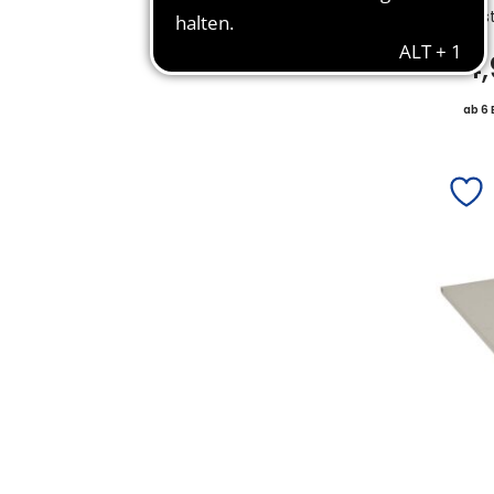
Bes
4
ab 6 