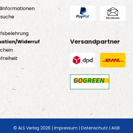
dinformationen
tsuche
fsbelehrung
Versandpartner
ation/Widerruf
schein
freiheit
© ALS Verlag 2026 |
Impressum
|
Datenschutz
|
AGB