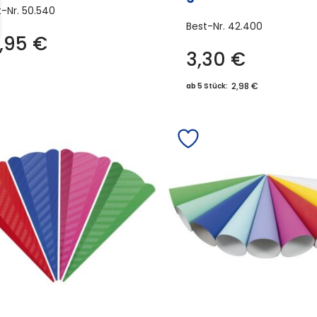
t-Nr.
50.540
Best-Nr.
42.400
6,95
€
3,30
€
Dies
Prod
2,98 €
ab 5 Stück:
weis
meh
Vari
auf.
Die
Opti
könn
auf
der
Prod
gewä