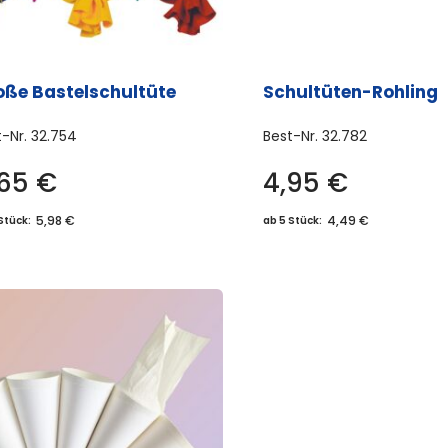
Produktseite
gewä
gewählt
wer
werden
oße Bastelschultüte
Schultüten-Rohling
t-Nr.
32.754
Best-Nr.
32.782
,65
€
4,95
€
Dieses
Produkt
5,98 €
4,49 €
Stück:
ab 5 Stück:
weist
mehrere
Varianten
auf.
Die
Optionen
können
auf