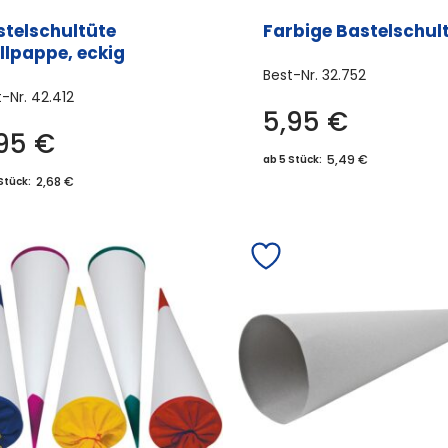
wer
stelschultüte
Farbige Bastelschul
llpappe, eckig
Best-Nr.
32.752
t-Nr.
42.412
5,95
€
Dies
,95
€
Dieses
Prod
5,49 €
ab 5 Stück:
Produkt
weis
2,68 €
Stück:
weist
meh
mehrere
Vari
Varianten
auf.
auf.
Die
Die
Opti
Optionen
könn
können
auf
auf
der
der
Prod