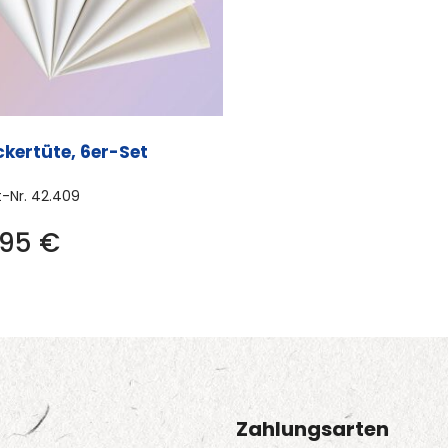
der
Produktseite
gewählt
werden
kertüte, 6er-Set
t-Nr.
42.409
,95
€
Zahlungsarten