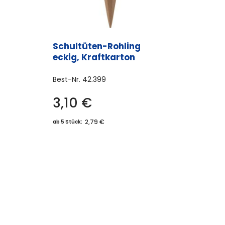
hlt
den
Schultüten-Rohling
eckig, Kraftkarton
Best-Nr.
42.399
3,10
€
2,79 €
ab 5 Stück: