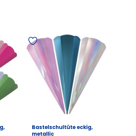
g,
Bastelschultüte eckig,
metallic