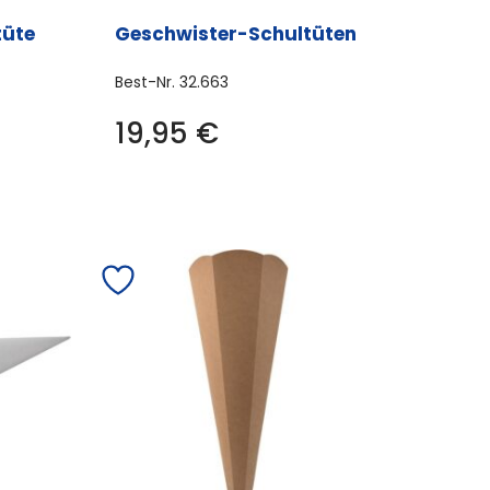
den
werden
tüte
Geschwister-Schultüten
Best-Nr.
32.663
19,95
€
es
ukt
t
rere
anten
onen
en
uktseite