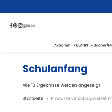
Skip
to
main
content
Aktionen
BLANKI
Bücher/M
Schulanfang
Alle 10 Ergebnisse werden angezeigt
Startseite
Produkte verschlagwortet m