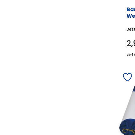
Ba
We
Bes
2
ab 6 