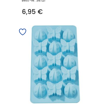
Best-Nr.
38.121
6,95
€