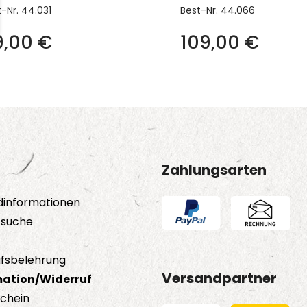
t-Nr.
44.031
Best-Nr.
44.066
9,00
€
109,00
€
Zahlungsarten
dinformationen
tsuche
fsbelehrung
Versandpartner
ation/Widerruf
schein