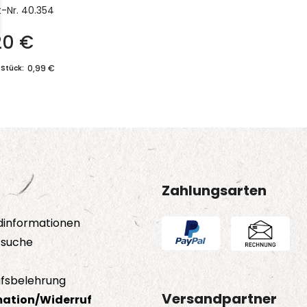
t-Nr.
40.354
,20
€
0,99 €
 Stück:
Zahlungsarten
dinformationen
tsuche
fsbelehrung
Versandpartner
ation/Widerruf