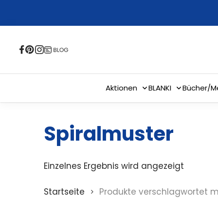
Skip
to
main
content
Aktionen
BLANKI
Bücher/M
Spiralmuster
Einzelnes Ergebnis wird angezeigt
Startseite
Produkte verschlagwortet mi