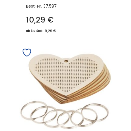
Best-Nr.
37.597
10,29
€
9,29 €
ab 6 Stück: