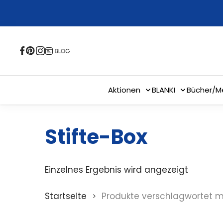
Skip
to
main
content
Aktionen
BLANKI
Bücher/M
Stifte-Box
Einzelnes Ergebnis wird angezeigt
Startseite
Produkte verschlagwortet mi