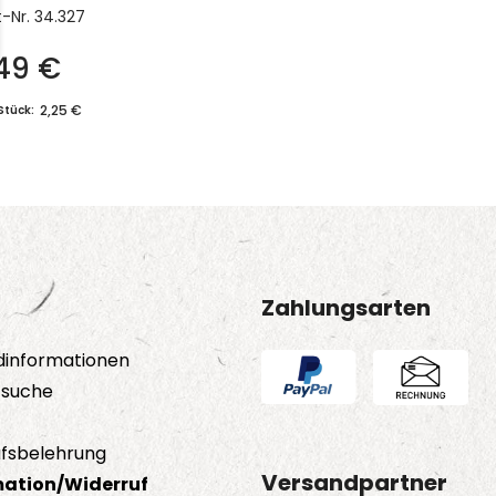
t-Nr.
34.327
,49
€
2,25 €
Stück:
Zahlungsarten
dinformationen
tsuche
fsbelehrung
Versandpartner
ation/Widerruf