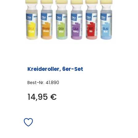
Kreideroller, 6er-Set
Best-Nr.
41.890
14,95
€