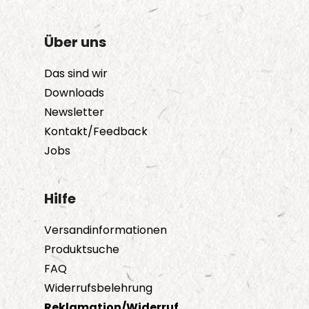
auf.
Die
Über uns
Optionen
können
Das sind wir
auf
Downloads
der
Newsletter
Produktseite
Kontakt/Feedback
gewählt
Jobs
werden
Hilfe
Versandinformationen
Produktsuche
FAQ
Widerrufsbelehrung
Reklamation/Widerruf