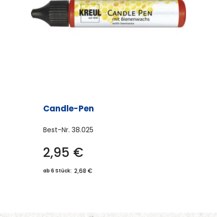
Candle-Pen
Best-Nr.
38.025
2,95
€
Dieses
Produkt
2,68 €
ab 6 Stück:
weist
mehrere
Varianten