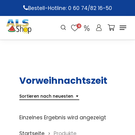
Skip
Bestell-Hotline: 0 60 74/82 16-50
to
main
0
content
Vorweihnachtszeit
Sortieren nach neuesten
Einzelnes Ergebnis wird angezeigt
Startseite
Produkte