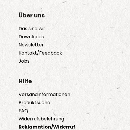
auf.
Die
Über uns
Optionen
Das sind wir
können
Downloads
auf
Newsletter
der
Kontakt/Feedback
Produktseite
Jobs
gewählt
werden
Hilfe
Versandinformationen
Produktsuche
FAQ
Widerrufsbelehrung
Reklamation/Widerruf