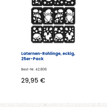
Laternen-Rohlinge, eckig,
25er-Pack
Best-Nr.
42.806
Dieses
29,95
€
Produkt
weist
mehrere
Varianten