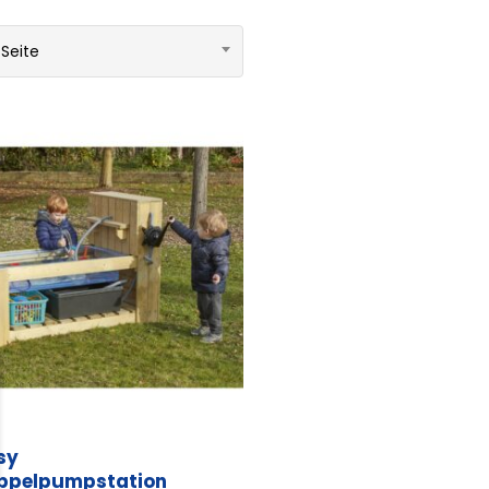
 Seite
sy
ppelpumpstation