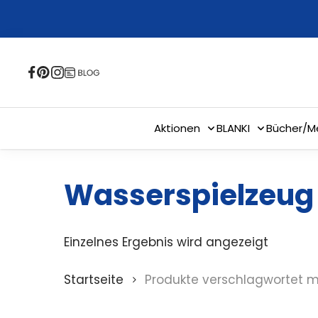
Skip
to
main
content
Aktionen
BLANKI
Bücher/M
Wasserspielzeug
Einzelnes Ergebnis wird angezeigt
Startseite
Produkte verschlagwortet m