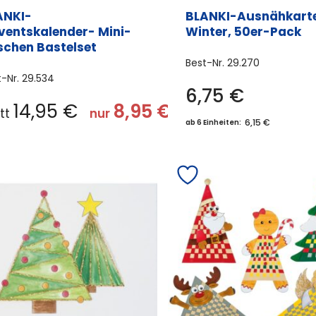
ANKI-
BLANKI-Ausnähkart
ventskalender- Mini-
Winter, 50er-Pack
schen Bastelset
Best-Nr.
29.270
t-Nr.
29.534
6,75
€
14,95
€
8,95
€
att
nur
6,15 €
ab 6 Einheiten: