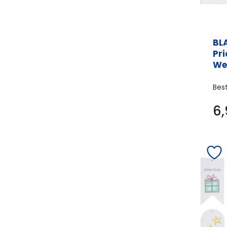
BL
Pr
We
Bes
6