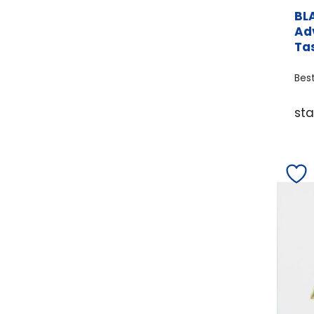
BL
Ad
Ta
Bes
st