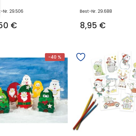
t-Nr.
29.506
Best-Nr.
29.688
,50
€
8,95
€
-40 %