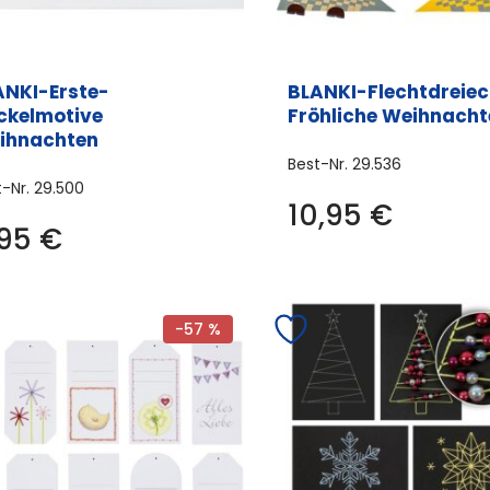
ANKI-Erste-
BLANKI-Flechtdreiec
ickelmotive
Fröhliche Weihnacht
ihnachten
Best-Nr.
29.536
t-Nr.
29.500
10,95
€
,95
€
-57 %