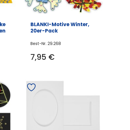
ke
BLANKI-Motive Winter,
en
20er-Pack
Best-Nr.
29.268
Dieses
7,95
€
Produkt
weist
mehrere
Varianten
auf.
Die
Optionen
können
auf