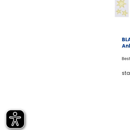
BL
An
Bes
st