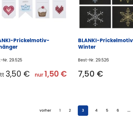
ANKI-Prickelmotiv-
BLANKI-Prickelmotiv
hänger
Winter
t-Nr.
29.525
Best-Nr.
29.526
3,50
€
1,50
€
7,50
€
att
nur
vorher
1
2
3
4
5
6
…