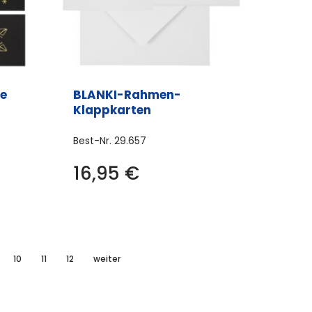
der
Produktseite
gewählt
werden
e
BLANKI-Rahmen-
Klappkarten
Best-Nr.
29.657
16,95
€
10
11
12
weiter