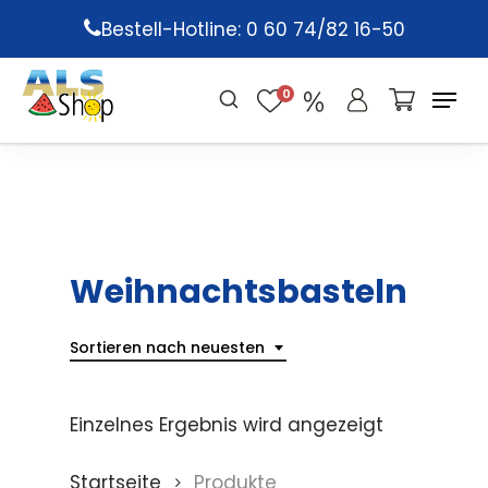
Skip
Bestell-Hotline: 0 60 74/82 16-50
to
main
0
content
Weihnachtsbasteln
Sortieren nach neuesten
Einzelnes Ergebnis wird angezeigt
Startseite
Produkte