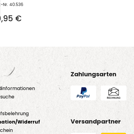
t-Nr.
40.536
9,95
€
Zahlungsarten
dinformationen
tsuche
fsbelehrung
Versandpartner
ation/Widerruf
schein