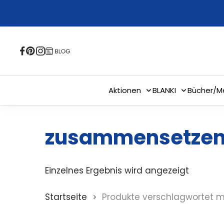
Skip
to
main
content
Aktionen
BLANKI
Bücher/M
zusammensetze
Einzelnes Ergebnis wird angezeigt
Startseite
Produkte verschlagwortet 