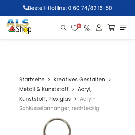
Skip
Bestell-Hotline: 0 60 74/82 16-50
to
main
0
content
Startseite
Kreatives Gestalten
Metall & Kunststoff
Acryl,
Kunststoff, Plexiglas
Acryl-
Schlüsselanhänger, rechteckig