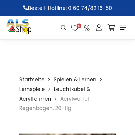
Skip
Bestell-Hotline: 0 60 74/82 16-50
to
main
0
content
Startseite
Spielen & Lernen
Lernspiele
Leuchtkübel &
Acrylformen
Acrylwürfel
Regenbogen, 20-tlg.