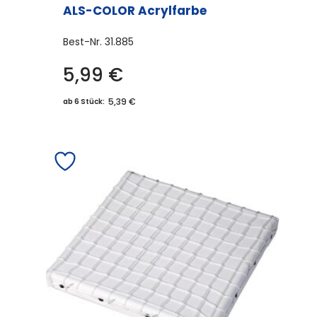
ALS-COLOR Acrylfarbe
Best-Nr.
31.885
5,99
€
Dieses
Produkt
5,39 €
ab 6 Stück:
weist
mehrere
Varianten
auf.
Die
Optionen
können
auf
der
Produktseite
gewählt