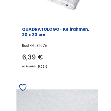
werden
QUADRATOLOGO- Keilrahmen,
20 x 20 cm
Best-Nr.
31.075
6,39
€
5,75 €
ab 6 Stück: