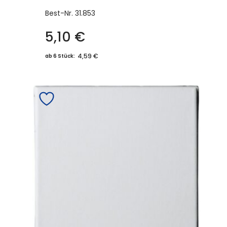
Best-Nr.
31.853
5,10
€
4,59 €
ab 6 Stück: