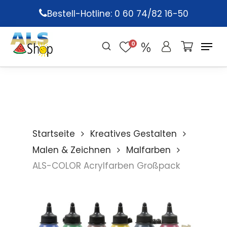
Skip
Bestell-Hotline: 0 60 74/82 16-50
to
main
0
content
Startseite
Kreatives Gestalten
Malen & Zeichnen
Malfarben
ALS-COLOR Acrylfarben Großpack