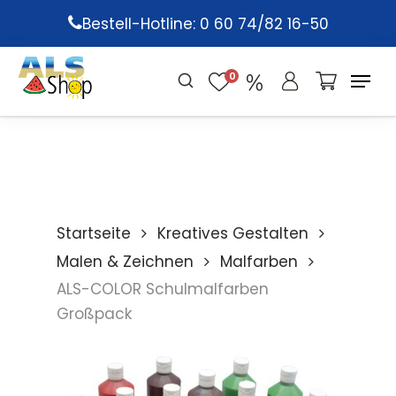
Skip
Bestell-Hotline: 0 60 74/82 16-50
to
main
0
content
Startseite
Kreatives Gestalten
Malen & Zeichnen
Malfarben
ALS-COLOR Schulmalfarben
Großpack