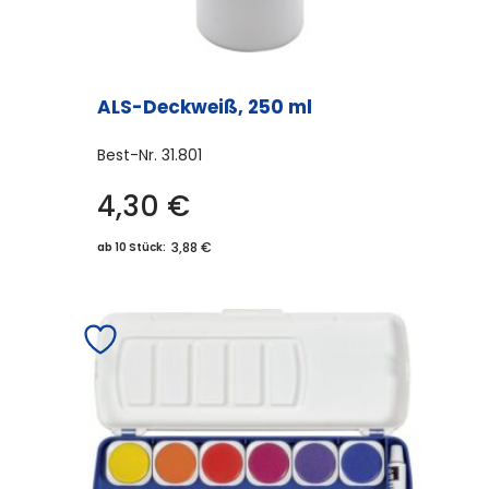
ALS-Deckweiß, 250 ml
Best-Nr.
31.801
4,30
€
3,88 €
ab 10 Stück: