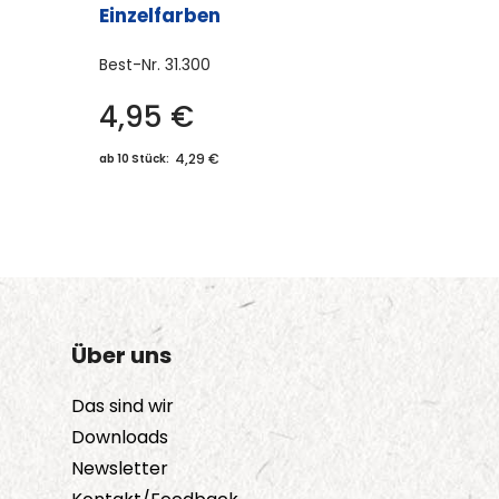
Einzelfarben
Best-Nr.
31.300
4,95
€
Dieses
Produkt
4,29 €
ab 10 Stück:
weist
mehrere
Varianten
auf.
Die
Optionen
Über uns
können
auf
Das sind wir
der
Downloads
Produktseite
Newsletter
gewählt