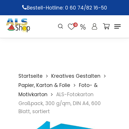
Skip
Bestell-Hotline: 0 60 74/82 16-50
to
main
0
content
Startseite
Kreatives Gestalten
Papier, Karton & Folie
Foto- &
Motivkarton
ALS-Fotokarton
Großpack, 300 g/qm, DIN A4, 600
Blatt, sortiert