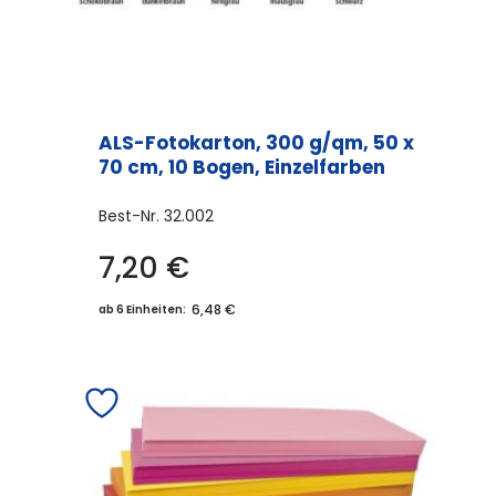
ALS-Fotokarton, 300 g/qm, 50 x
70 cm, 10 Bogen, Einzelfarben
Best-Nr.
32.002
7,20
€
Dieses
Produkt
6,48 €
ab 6 Einheiten:
weist
mehrere
Varianten
auf.
Die
Optionen