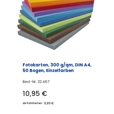
können
auf
der
Produktseite
gewählt
werden
Fotokarton, 300 g/qm, DIN A4,
50 Bogen, Einzelfarben
Best-Nr.
32.467
10,95
€
Dieses
Produkt
9,89 €
ab 6 Einheiten:
weist