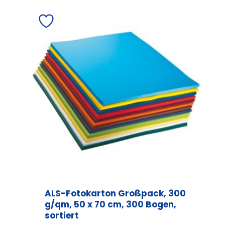
mehrere
Varianten
auf.
Die
Optionen
können
auf
der
Produktseite
gewählt
werden
ALS-Fotokarton Großpack, 300
g/qm, 50 x 70 cm, 300 Bogen,
sortiert