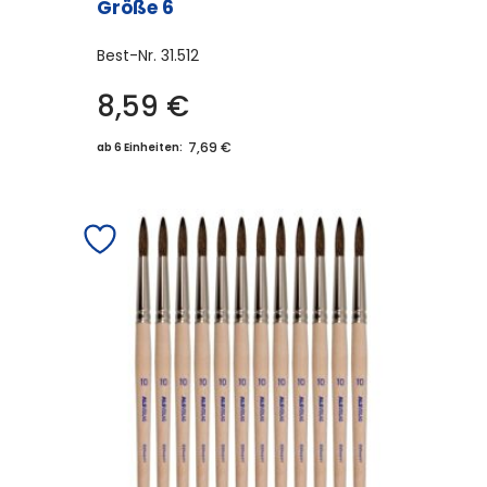
Größe 6
Best-Nr.
31.512
8,59
€
7,69 €
ab 6 Einheiten: