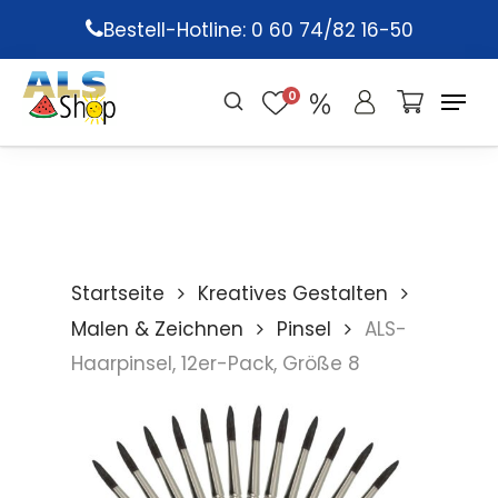
Skip
Bestell-Hotline: 0 60 74/82 16-50
to
main
0
content
Startseite
Kreatives Gestalten
Malen & Zeichnen
Pinsel
ALS-
Haarpinsel, 12er-Pack, Größe 8