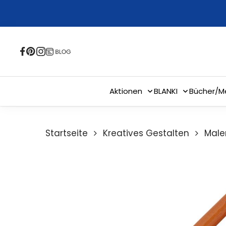
Skip
to
main
content
Aktionen
BLANKI
Bücher/M
Startseite
Kreatives Gestalten
Male