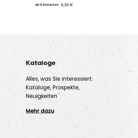
Produkt
6,30 €
ab 6 Einheiten:
weist
mehrere
Varianten
auf.
Die
Optionen
Kataloge
können
auf
Alles, was Sie interessiert:
der
Kataloge, Prospekte,
Produktseite
Neuigkeiten
gewählt
werden
Mehr dazu