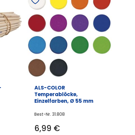
-
ALS-COLOR
Temperablöcke,
Einzelfarben, Ø 55 mm
Best-Nr.
31.808
6,99
€
Dieses