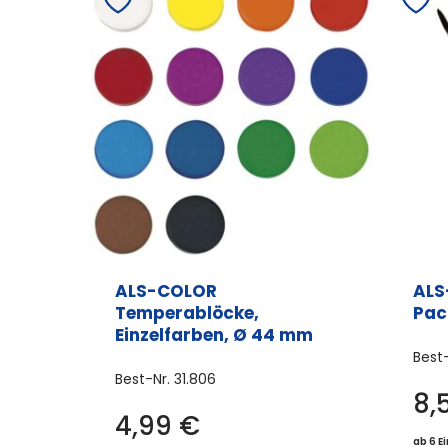
ALS-COLOR
ALS
Temperablöcke,
Pac
Einzelfarben, Ø 44 mm
Best
Best-Nr.
31.806
8,
4,99
€
Dieses
ab 6 E