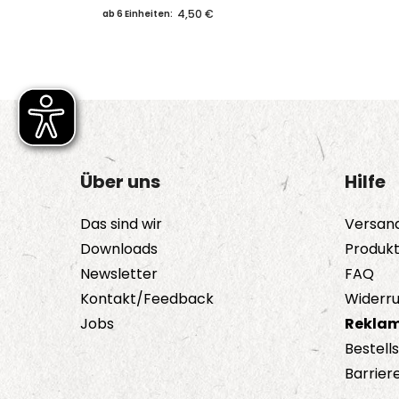
Produkt
4,50 €
ab 6 Einheiten:
weist
mehrere
Varianten
auf.
Die
Optionen
Über uns
Hilfe
können
auf
Das sind wir
Versan
der
Downloads
Produk
Produktseite
Newsletter
FAQ
gewählt
Kontakt/Feedback
Widerru
werden
Jobs
Reklam
Bestell
Barriere