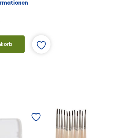
ormationen
nkorb