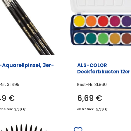
-Aquarellpinsel, 3er-
ALS-COLOR
Deckfarbkasten 12er
-Nr.
31.495
Best-Nr.
31.860
49
€
6,69
€
3,99 €
5,99 €
inheiten:
ab 6 Stück: