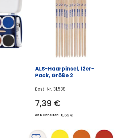
ALS-Haarpinsel, 12er-
Pack, Größe 2
Best-Nr.
31.538
7,39
€
6,65 €
ab 6 Einheiten: