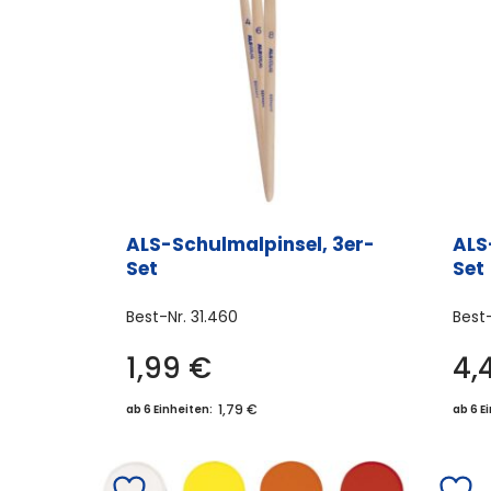
ALS-Schulmalpinsel, 3er-
ALS
Set
Set
Best-Nr.
31.460
Best
1,99
€
4,
1,79 €
ab 6 Einheiten:
ab 6 E