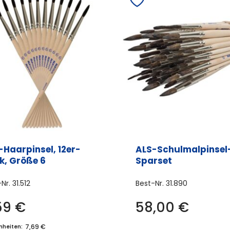
-Haarpinsel, 12er-
ALS-Schulmalpinsel
k, Größe 6
Sparset
-Nr.
31.512
Best-Nr.
31.890
59
€
58,00
€
7,69 €
inheiten: