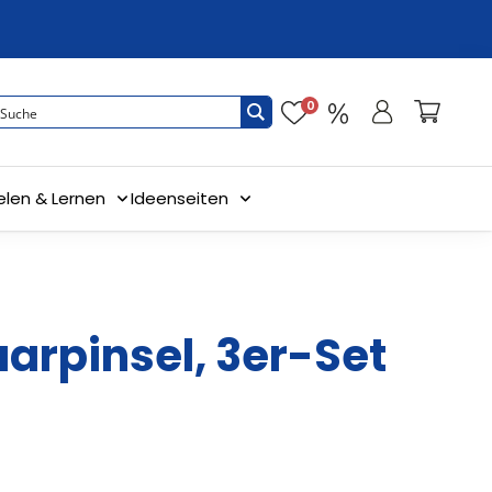
0
elen & Lernen
Ideenseiten
arpinsel, 3er-Set