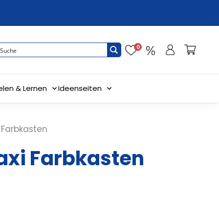
0
elen & Lernen
Ideenseiten
 Farbkasten
xi Farbkasten