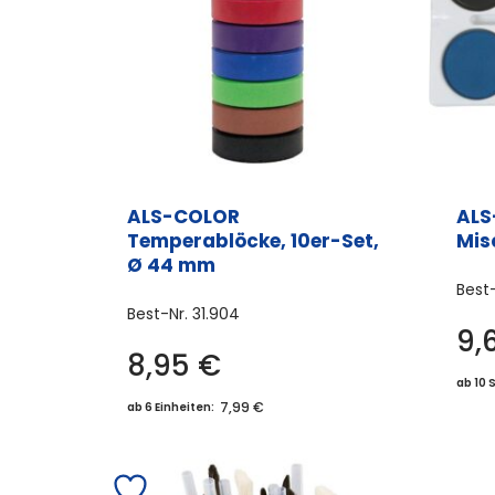
ALS-COLOR
ALS
Temperablöcke, 10er-Set,
Mis
Ø 44 mm
Best
Best-Nr.
31.904
9,
8,95
€
ab 10 
7,99 €
ab 6 Einheiten: