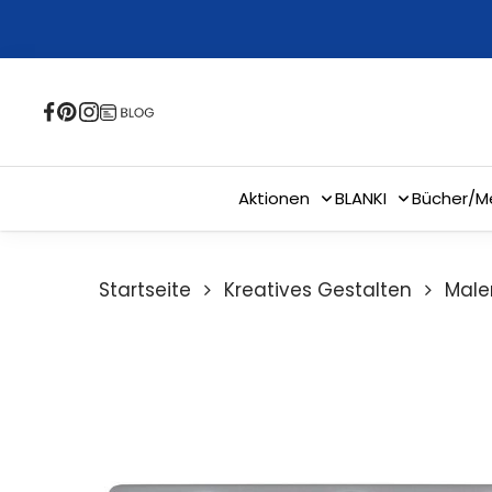
Skip
to
main
content
Aktionen
BLANKI
Bücher/M
Startseite
Kreatives Gestalten
Male