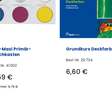
-Maxi Primär-
Grundkurs Deckfar
chkasten
Best-Nr.
29.704
-Nr.
41.002
6,60
€
69
€
8,75 €
Stück: