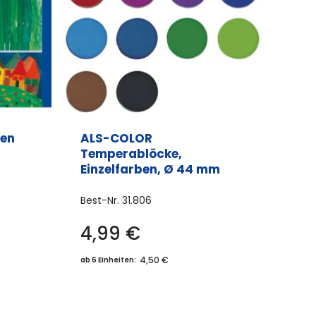
ben
ALS-COLOR
Temperablöcke,
Einzelfarben, Ø 44 mm
Best-Nr.
31.806
4,99
€
Dieses
Produkt
4,50 €
ab 6 Einheiten:
weist
mehrere
Varianten