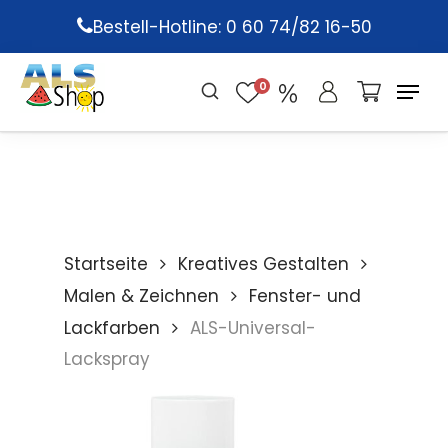
Skip
Bestell-Hotline: 0 60 74/82 16-50
to
main
0
content
Startseite
Kreatives Gestalten
Malen & Zeichnen
Fenster- und
Lackfarben
ALS-Universal-
Lackspray