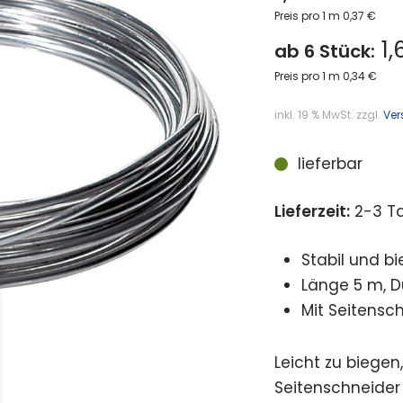
Preis pro 1 m 0,37 €
1,
ab 6 Stück:
Preis pro 1 m 0,34 €
inkl. 19 % MwSt.
zzgl.
Ver
lieferbar
Lieferzeit:
2-3 T
Stabil und 
Länge 5 m, 
Mit Seitensch
Leicht zu biegen,
Seitenschneider