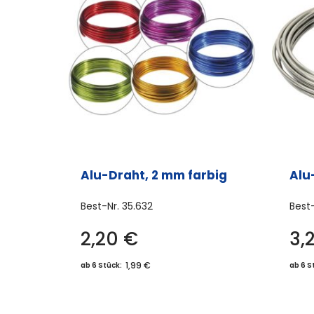
Alu-Draht, 2 mm farbig
Alu
Best-Nr.
35.632
Best
2,20
€
3,
Dieses
Produkt
1,99 €
ab 6 Stück:
ab 6 S
weist
mehrere