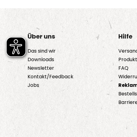
Varianten
auf.
Die
Optionen
Über uns
Hilfe
können
auf
Das sind wir
Versan
der
Downloads
Produk
Produktseite
Newsletter
FAQ
gewählt
Kontakt/Feedback
Widerru
werden
Jobs
Reklam
Bestell
Barriere