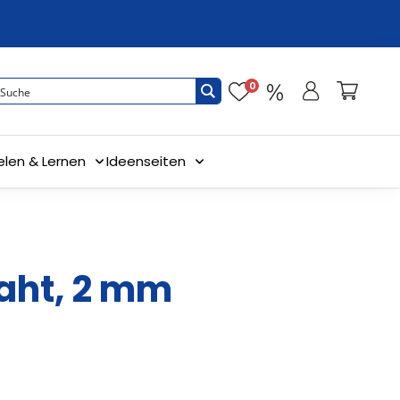
0
elen & Lernen
Ideenseiten
aht, 2 mm