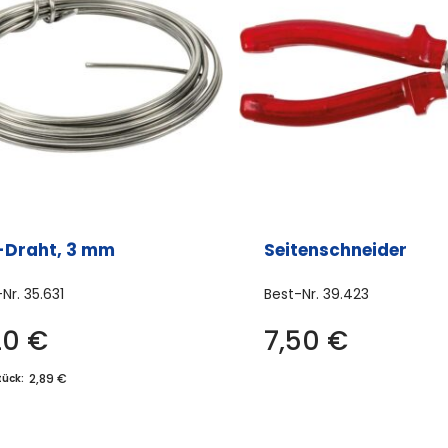
-Draht, 3 mm
Seitenschneider
-Nr.
35.631
Best-Nr.
39.423
20
€
7,50
€
2,89 €
tück: