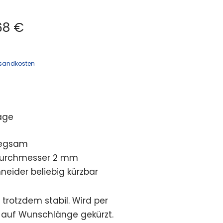
68 €
sandkosten
age
biegsam
Durchmesser 2 mm
neider beliebig kürzbar
 trotzdem stabil. Wird per
 auf Wunschlänge gekürzt.