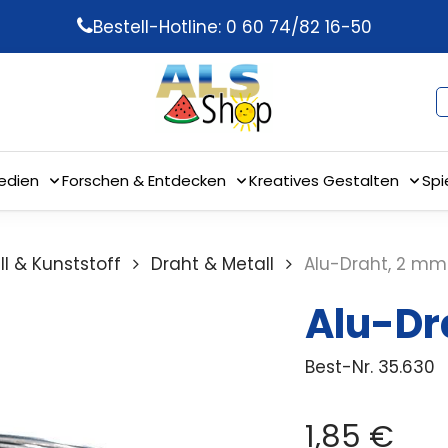
Bestell-Hotline: 0 60 74/82 16-50
edien
Forschen & Entdecken
Kreatives Gestalten
Spi
ll & Kunststoff
Draht & Metall
Alu-Draht, 2 mm
Alu-Dr
Best-Nr.
35.630
1,85
€