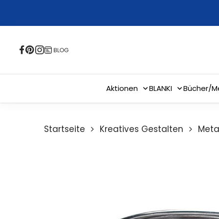
Skip
to
main
content
Aktionen
BLANKI
Bücher/M
Startseite
Kreatives Gestalten
Meta