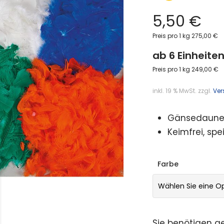
5,50
€
Preis pro 1 kg 275,00 €
ab 6 Einheiten
Preis pro 1 kg 249,00 €
inkl. 19 % MwSt.
zzgl.
Ver
Gänsedaunen
Keimfrei, spe
Farbe
Wählen Sie eine O
Sie benötigen g