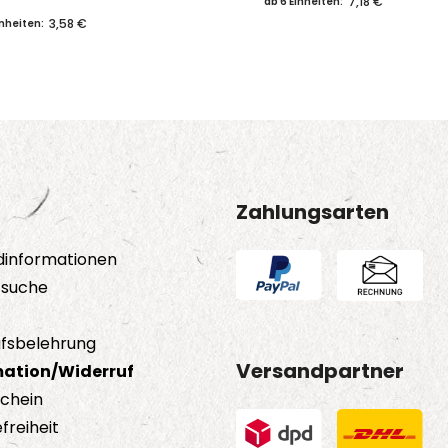
7,18 €
ab 6 Einheiten:
3,58 €
inheiten:
Zahlungsarten
dinformationen
tsuche
fsbelehrung
Versandpartner
ation/Widerruf
schein
freiheit