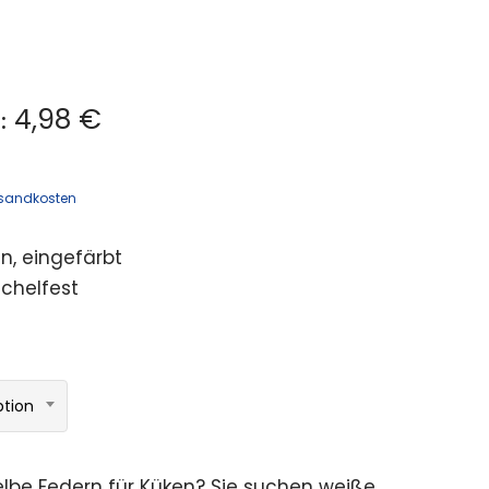
4,98 €
:
sandkosten
, eingefärbt
ichelfest
ption
elbe Federn für Küken? Sie suchen weiße