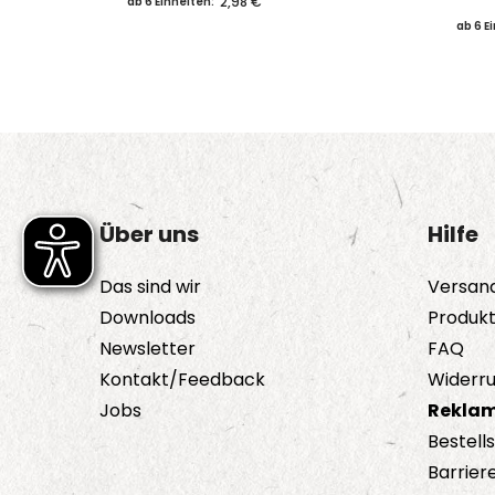
2,98 €
ab 6 Einheiten:
ab 6 E
Über uns
Hilfe
Das sind wir
Versan
Downloads
Produk
Newsletter
FAQ
Kontakt/Feedback
Widerru
Jobs
Reklam
Bestell
Barriere