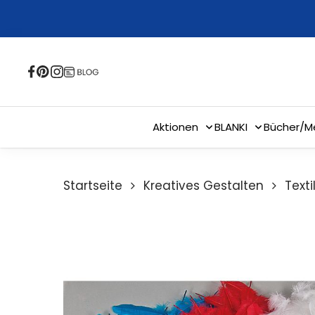
Skip
to
main
content
Aktionen
BLANKI
Bücher/M
Startseite
Kreatives Gestalten
Text