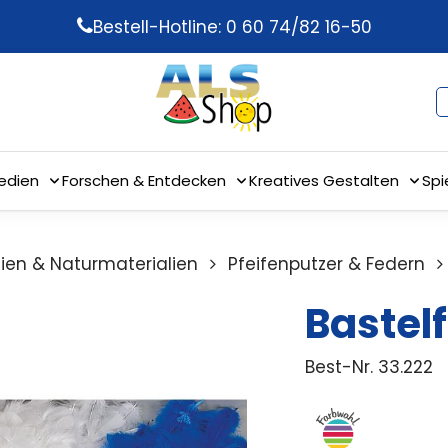
Bestell-Hotline: 0 60 74/82 16-50
edien
Forschen & Entdecken
Kreatives Gestalten
Spi
ilien & Naturmaterialien
Pfeifenputzer & Federn
Bastel
Best-Nr.
33.222