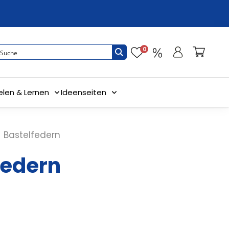
0
elen & Lernen
Ideenseiten
Bastelfedern
federn