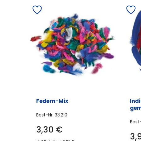
Federn-Mix
Ind
gem
Best-Nr.
33.210
Best
3,30
€
3,