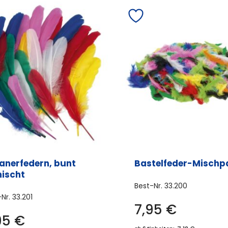
ianerfedern, bunt
Bastelfeder-Mischp
ischt
Best-Nr.
33.200
-Nr.
33.201
7,95
€
95
€