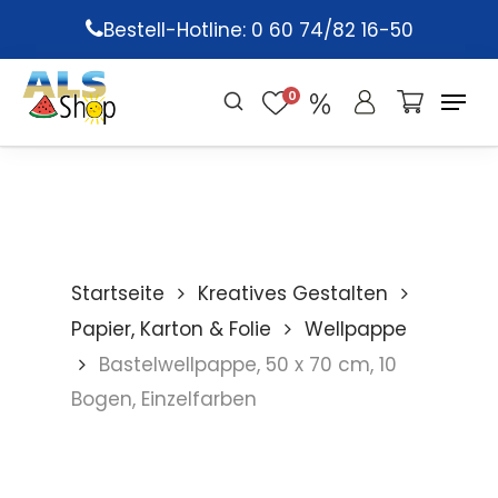
Skip
Bestell-Hotline: 0 60 74/82 16-50
to
main
0
content
Startseite
Kreatives Gestalten
Papier, Karton & Folie
Wellpappe
Bastelwellpappe, 50 x 70 cm, 10
Bogen, Einzelfarben