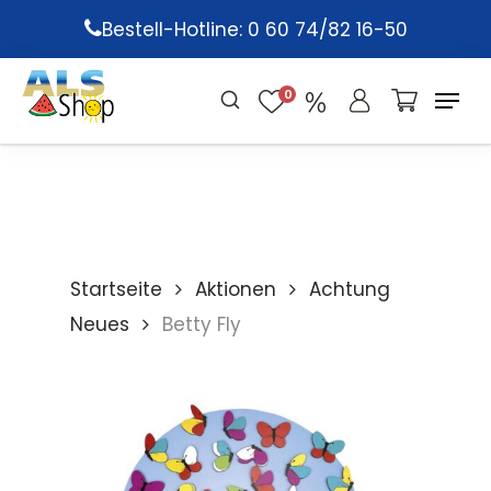
Skip
Bestell-Hotline: 0 60 74/82 16-50
to
main
0
content
Startseite
Aktionen
Achtung
Neues
Betty Fly