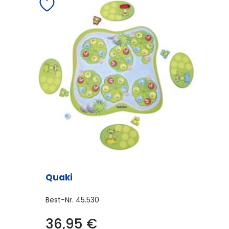
Quaki
Best-Nr.
45.530
36,95
€