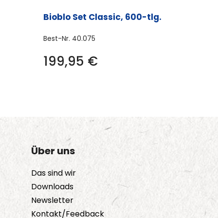
Bioblo Set Classic, 600-tlg.
Best-Nr.
40.075
Dieses
199,95
€
Produkt
weist
mehrere
Varianten
auf.
Die
Über uns
Optionen
können
Das sind wir
auf
Downloads
der
Newsletter
Produktseite
Kontakt/Feedback