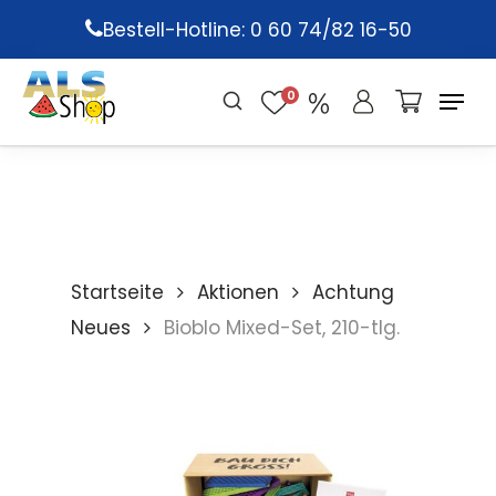
Skip
Bestell-Hotline: 0 60 74/82 16-50
to
main
0
content
Startseite
Aktionen
Achtung
Neues
Bioblo Mixed-Set, 210-tlg.