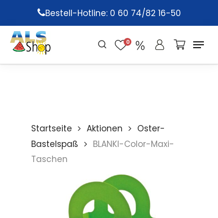
Skip
Bestell-Hotline: 0 60 74/82 16-50
to
main
0
content
Startseite
Aktionen
Oster-
Bastelspaß
BLANKI-Color-Maxi-
Taschen