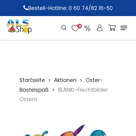
Skip
Bestell-Hotline: 0 60 74/82 16-50
to
main
0
content
Startseite
Aktionen
Oster-
Bastelspaß
BLANKI-Flechtbilder
Ostern