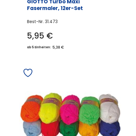
GIOTTO Turbo Maxi
Fasermaler, 12er-Set
Best-Nr.
31.473
5,95
€
5,38 €
ab 5 Einheiten: