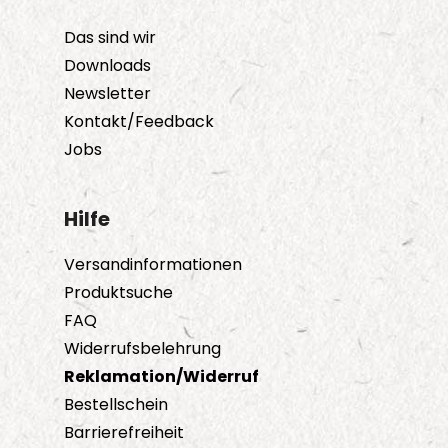
können
auf
Das sind wir
der
Downloads
Produktseite
Newsletter
gewählt
Kontakt/Feedback
werden
Jobs
Hilfe
Versandinformationen
Produktsuche
FAQ
Widerrufsbelehrung
Reklamation/Widerruf
Bestellschein
Barrierefreiheit