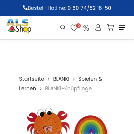
Skip
Bestell-Hotline: 0 60 74/82 16-50
to
main
0
content
Startseite
BLANKI
Spielen &
Lernen
BLANKI-Knüpflinge