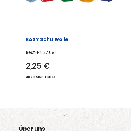
EASY Schulwolle
Best-Nr.
37.691
2,25
€
Dieses
Produkt
1,98 €
ab 6 Stück:
weist
mehrere
Varianten
auf.
Die
Optionen
Über uns