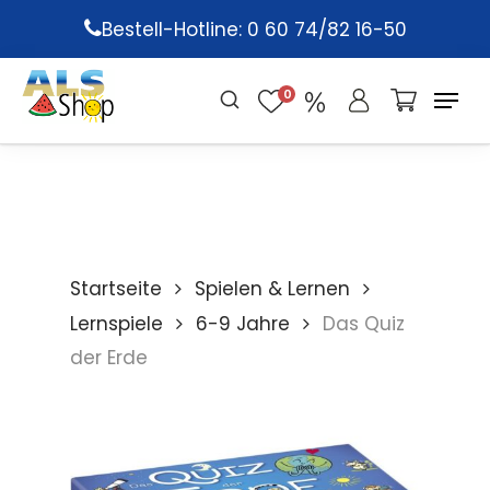
Skip
Bestell-Hotline: 0 60 74/82 16-50
to
main
0
content
Startseite
Spielen & Lernen
Lernspiele
6-9 Jahre
Das Quiz
der Erde