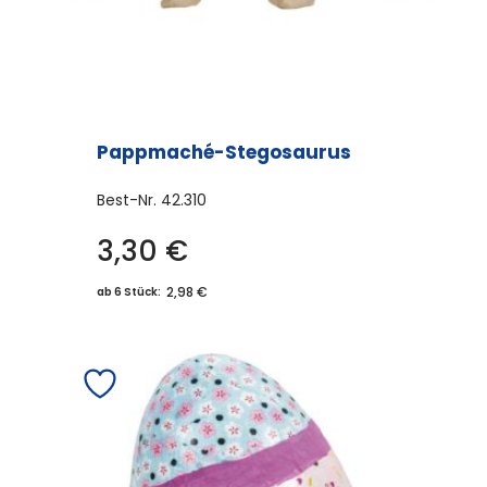
Pappmaché-Stegosaurus
Best-Nr.
42.310
3,30
€
2,98 €
ab 6 Stück: