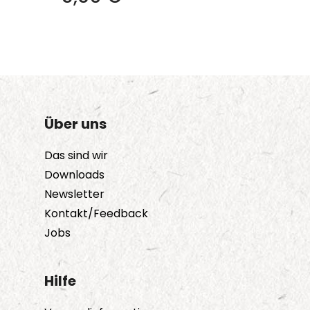
Produkt
weist
mehrere
Varianten
auf.
Die
Über uns
Optionen
können
Das sind wir
auf
Downloads
der
Newsletter
Produktseite
Kontakt/Feedback
gewählt
Jobs
werden
Hilfe