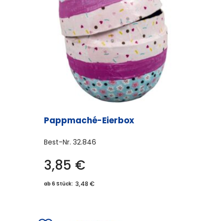
Pappmaché-Eierbox
Best-Nr.
32.846
3,85
€
3,48 €
ab 6 Stück: