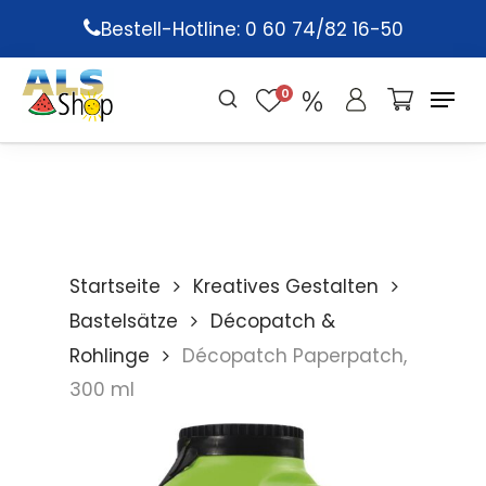
Skip
Bestell-Hotline: 0 60 74/82 16-50
to
main
0
content
Startseite
Kreatives Gestalten
Bastelsätze
Décopatch &
Rohlinge
Décopatch Paperpatch,
300 ml