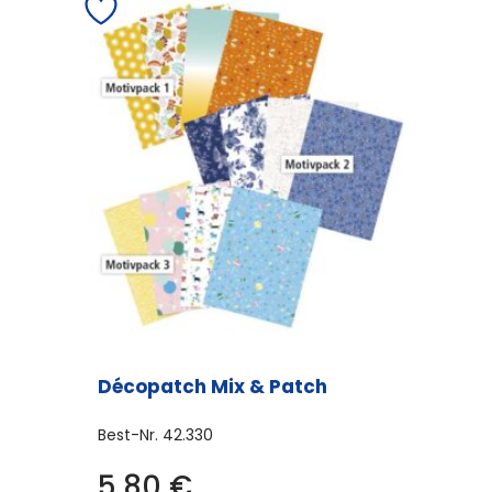
Décopatch Mix & Patch
Best-Nr.
42.330
Dieses
5,80
€