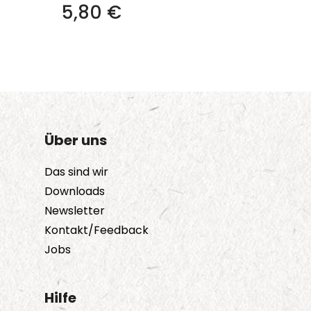
Dieses
5,80
€
Produkt
weist
mehrere
Varianten
auf.
Die
Über uns
Optionen
können
Das sind wir
auf
Downloads
der
Newsletter
Produktseite
Kontakt/Feedback
gewählt
Jobs
werden
Hilfe