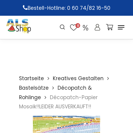
Skip
Bestell-Hotline: 0 60 74/82 16-50
to
main
0
content
Startseite
Kreatives Gestalten
Bastelsätze
Décopatch &
Rohlinge
Décopatch-Papier
Mosaik!!LEIDER AUSVERKAUFT!!