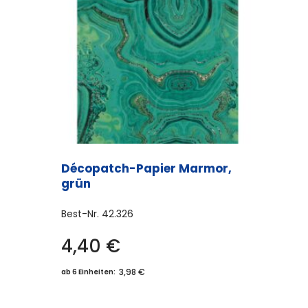
Décopatch-Papier Marmor,
grün
Best-Nr.
42.326
4,40
€
3,98 €
ab 6 Einheiten: