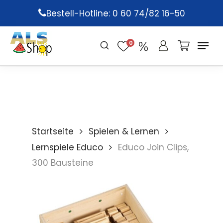
Skip
Bestell-Hotline: 0 60 74/82 16-50
to
main
0
content
Startseite
Spielen & Lernen
Lernspiele Educo
Educo Join Clips,
300 Bausteine