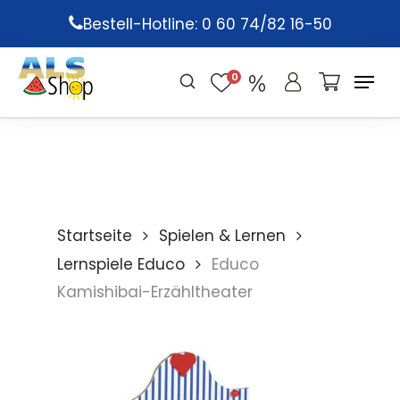
Skip
Bestell-Hotline: 0 60 74/82 16-50
to
main
0
content
Startseite
Spielen & Lernen
Lernspiele Educo
Educo
Kamishibai-Erzähltheater