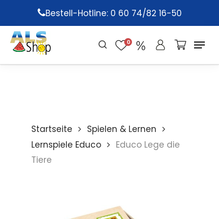
Skip
Bestell-Hotline: 0 60 74/82 16-50
to
main
0
content
Startseite
Spielen & Lernen
Lernspiele Educo
Educo Lege die
Tiere