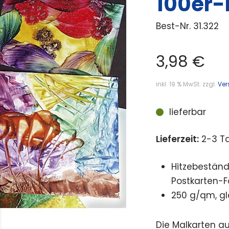
100er-
Best-Nr.
31.322
3,98
€
inkl. 19 % MwSt.
zzgl.
Ver
lieferbar
Lieferzeit:
2-3 T
Hitzebeständ
Postkarten-F
250 g/qm, gl
Die Malkarten a