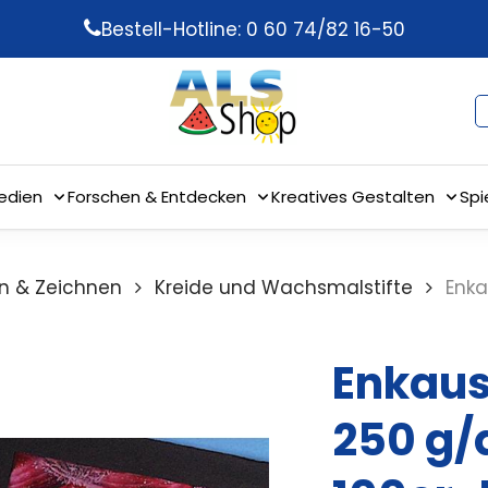
Bestell-Hotline: 0 60 74/82 16-50
edien
Forschen & Entdecken
Kreatives Gestalten
Spi
n & Zeichnen
Kreide und Wachsmalstifte
Enka
Enkaus
250 g/