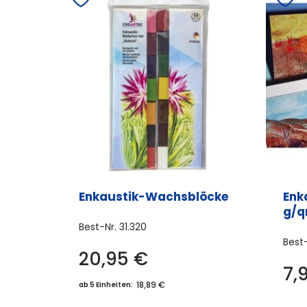
Enkaustik-Wachsblöcke
Enk
g/q
Best-Nr.
31.320
Best
20,95
€
7,
18,89 €
ab 5 Einheiten: