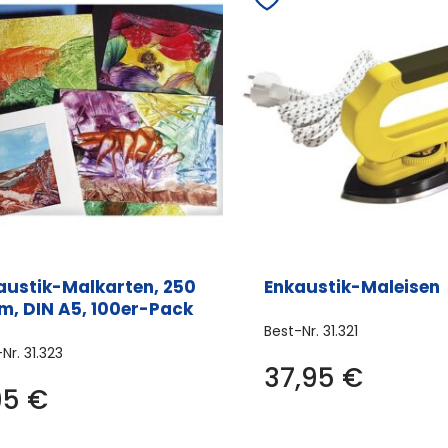
austik-Malkarten, 250
Enkaustik-Maleisen
m, DIN A5, 100er-Pack
Best-Nr.
31.321
-Nr.
31.323
37,95
€
95
€