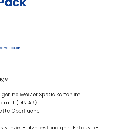
Pack
sandkosten
age
iger, hellweißer Spezialkarton im
ormat (DIN A6)
atte Oberfläche
us speziell-hitzebeständigem Enkaustik-