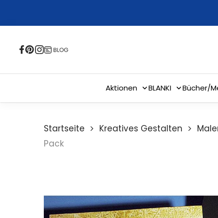
Skip
to
main
content
Aktionen
BLANKI
Bücher/M
Startseite
Kreatives Gestalten
Male
Pack