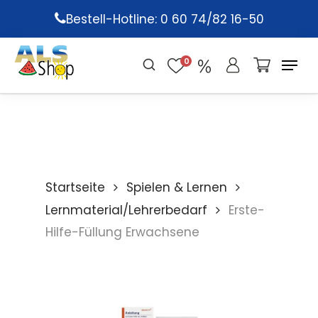
Skip
Bestell-Hotline: 0 60 74/82 16-50
to
main
0
content
Startseite
Spielen & Lernen
Lernmaterial/Lehrerbedarf
Erste-
Hilfe-Füllung Erwachsene