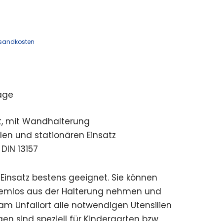
sandkosten
age
llt, mit Wandhalterung
len und stationären Einsatz
DIN 13157
Einsatz bestens geeignet. Sie können
lemlos aus der Halterung nehmen und
am Unfallort alle notwendigen Utensilien
gen sind speziell für Kindergarten bzw.