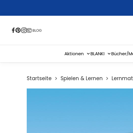
Skip
to
main
content
Aktionen
BLANKI
Bücher/M
Startseite
Spielen & Lernen
Lernmat