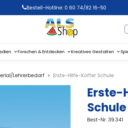
Bestell-Hotline: 0 60 74/82 16-50
edien
Forschen & Entdecken
Kreatives Gestalten
Spi
erial/Lehrerbedarf
Erste-Hilfe-Koffer Schule
Erste-H
Schule
Best-Nr.
39.341