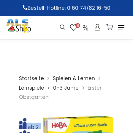
Skip
Bestell-Hotline: 0 60 74/82 16-50
to
main
0
content
Startseite
Spielen & Lernen
Lernspiele
0-3 Jahre
Erster
Obstgarten