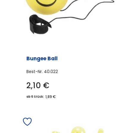
Bungee Ball
Best-Nr.
40.022
2,10
€
1,89 €
ab 6 Stück: