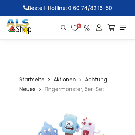
Skip
Bestell-Hotline: 0 60 74/82 16-50
to
main
0
content
Startseite
Aktionen
Achtung
Neues
Fingermonster, 5er-Set