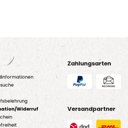
Zahlungsarten
dinformationen
tsuche
fsbelehrung
Versandpartner
ation/Widerruf
schein
freiheit