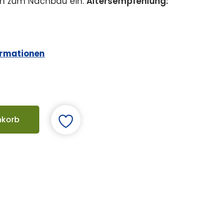
en zum Nachbau ein.
Altersempfehlung:
ormationen
nkorb