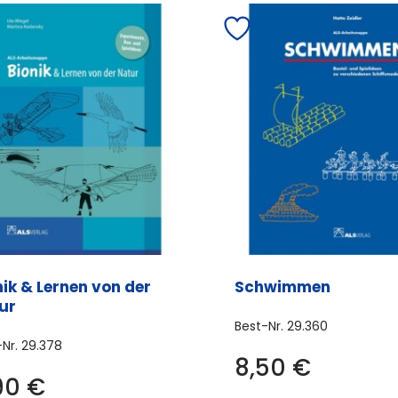
nik & Lernen von der
Schwimmen
ur
Best-Nr.
29.360
-Nr.
29.378
8,50
€
90
€