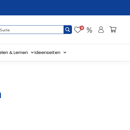
0
elen & Lernen
Ideenseiten
n