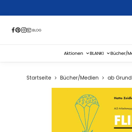
Skip
to
main
content
Aktionen
BLANKI
Bücher/M
Startseite
Bücher/Medien
ab Grund