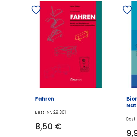
Fahren
Bio
Nat
Best-Nr.
29.361
Best
8,50
€
9,