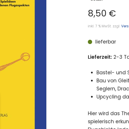
8,50
€
inkl. 7 % MwSt.
zzgl.
Ver
lieferbar
Lieferzeit:
2-3 T
Bastel- und 
Bau von Glei
Seglern, Dra
Upcycling da
Hier wird das T
spielerisch erku