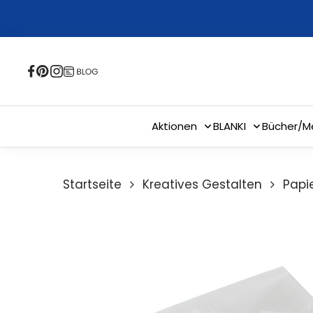
Skip
to
main
content
Aktionen
BLANKI
Bücher/M
Startseite
Kreatives Gestalten
Papie