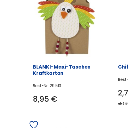
BLANKI-Maxi-Taschen
Chi
Kraftkarton
Best
Best-Nr.
29.513
2,
8,95
€
ab 6 S