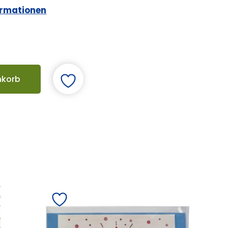
ormationen
nkorb