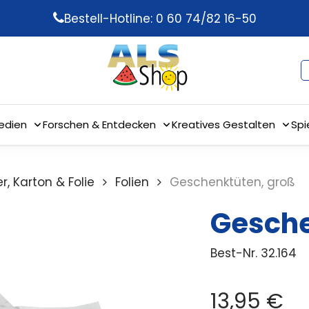
Bestell-Hotline: 0 60 74/82 16-50
edien
Forschen & Entdecken
Kreatives Gestalten
Spi
r, Karton & Folie
Folien
Geschenktüten, groß
Gesche
Best-Nr.
32.164
13,95
€