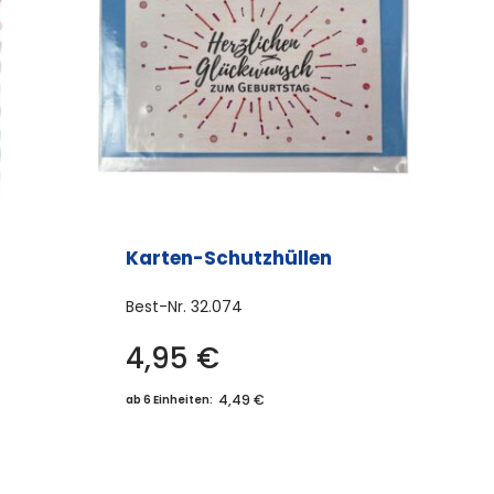
Karten-Schutzhüllen
Best-Nr.
32.074
4,95
€
es
ukt
4,49 €
ab 6 Einheiten:
t
rere
anten