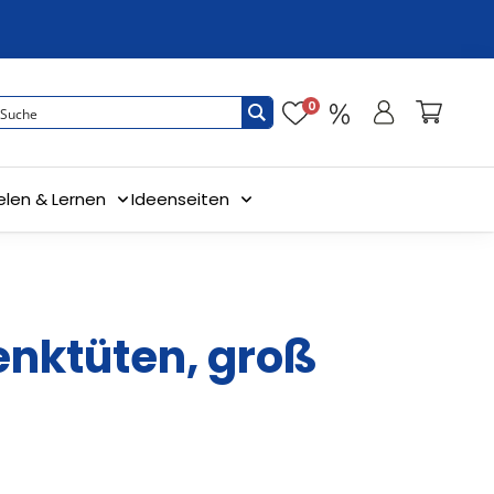
0
elen & Lernen
Ideenseiten
nktüten, groß