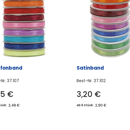
ffonband
Satinband
-Nr.
37.107
Best-Nr.
37.102
75
€
3,20
€
Dieses
Dies
Produkt
Prod
2,48 €
2,90 €
tück:
ab 6 Stück:
weist
weis
mehrere
meh
Varianten
Vari